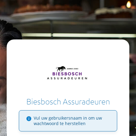
Biesbosch Assuradeuren
Vul uw gebruikersnaam in om uw
wachtwoord te herstellen