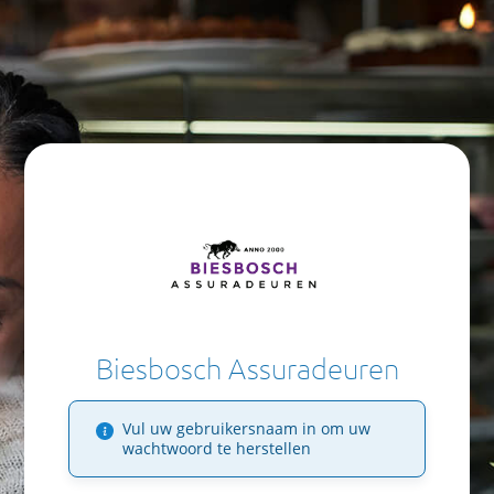
Biesbosch Assuradeuren
Vul uw gebruikersnaam in om uw
wachtwoord te herstellen