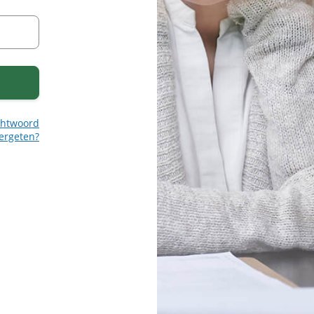
htwoord
ergeten?