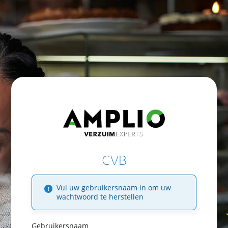
CVB
Vul uw gebruikersnaam in om uw
wachtwoord te herstellen
Gebruikersnaam