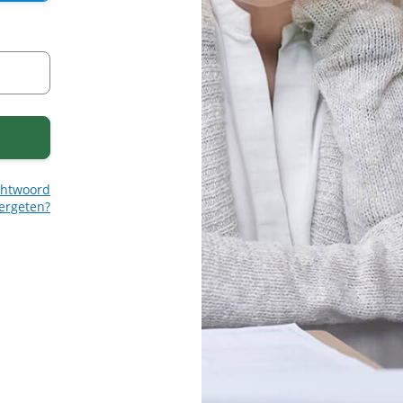
htwoord
ergeten?